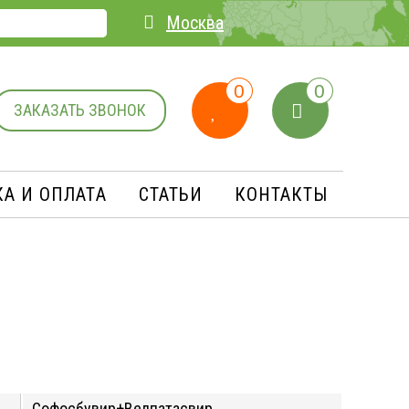
Москва
0
0
ЗАКАЗАТЬ ЗВОНОК
А И ОПЛАТA
СТАТЬИ
КОНТАКТЫ
Софосбувир+Велпатасвир