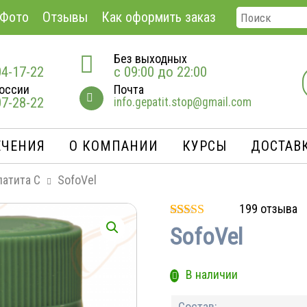
Фото
Отзывы
Как оформить заказ
Без выходных
04-17-22
с 09:00 до 22:00
оссии
Почта
07-28-22
info.gepatit.stop@gmail.com
ЕЧЕНИЯ
О КОМПАНИИ
КУРСЫ
ДОСТАВК
патита С
SofoVel
199
отзыва
Рейтинг
199
SofoVel
5.00
из 5 на
основе
опроса
В наличии
пользователей
Состав: