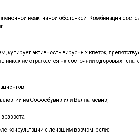
пленочной неактивной оболочкой. Комбинация состои
г.
м, купирует активность вирусных клеток, препятству
в никак не отражается на состоянии здоровых гепат
ациентов:
лергии на Софосбувир или Велпатасвир;
 возраста.
сле консультации с лечащим врачом, если: