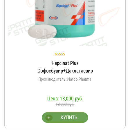
Оценка
Hepcinat Plus
5.00
из 5
Софосбувир+Даклатасвир
Производитель: Natco Pharma
13,000
руб.
18,200
руб.
КУПИТЬ
+