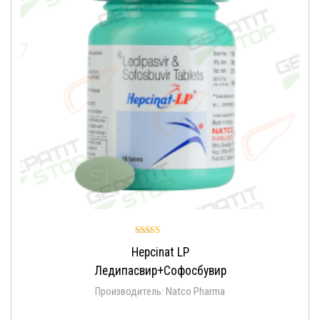
Оценка
Hepcinat LP
4.94
из 5
Ледипасвир+Софосбувир
Производитель: Natco Pharma