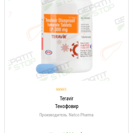
Оценка
Teravir
4.86
из 5
Тенофовир
Производитель: Natco Pharma