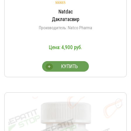
Оценка
Natdac
4.93
из 5
Даклатасвир
Производитель: Natco Pharma
4,900
руб.
КУПИТЬ
+