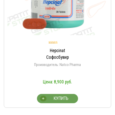
Оценка
Hepcinat
4.93
из 5
Софосбувир
Производитель: Natco Pharma
8,900
руб.
КУПИТЬ
+