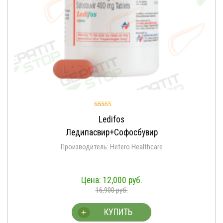
Оценка
Ledifos
4.95
из 5
Ледипасвир+Софосбувир
Производитель: Hetero Healthcare
12,000
руб.
16,900
руб.
КУПИТЬ
+