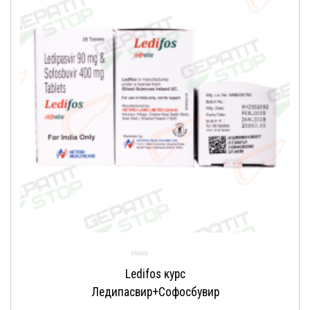
Ledifos курс
Ледипасвир+Софосбувир