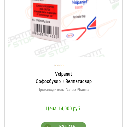
Оценка
Velpanat
4.96
из 5
Софосбувир + Велпатасвир
Производитель: Natco Pharma
14,000
руб.
КУПИТЬ