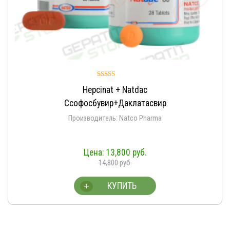
Оценка
Hepcinat + Natdac
5.00
из 5
Ссофосбувир+Даклатасвир
Производитель: Natco Pharma
13,800
руб.
14,800
руб.
КУПИТЬ
+