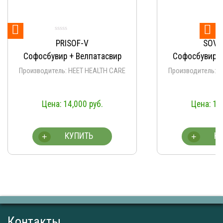


PRISOF-V
SOVI
Софосбувир + Велпатасвир
Софосбувир +
Производитель: HEET HEALTH CARE
Производитель: 
14,000
руб.
14
КУПИТЬ
К
+
+
Контакты