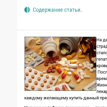
Содержание статьи.
На д
страд
стал
гепа
кров
Посл
врем
Жизн
лека
каждому желающему купить данный препа