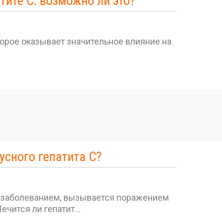
тите С: возможно ли это?
торое оказывает значительное влияние на
усного гепатита С?
м заболеванием, вызывается поражением
ечится ли гепатит…