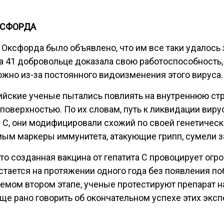
КСФОРДА
сфорда было объявлено, что им все таки удалось за
на 41 добровольце доказала свою работоспособность
ожно из-за постоянного видоизменения этого вируса.
йские ученые пытались повлиять на внутреннюю стру
оверхностью. По их словам, путь к ликвидации вирус
 С, они модифицировали схожий по своей генетическо
мым маркеры иммунитета, атакующие грипп, сумели за
что созданная вакцина от гепатита С провоцирует о
остается на протяжении одного года без появления п
мом втором этапе, ученые протестируют препарат н
ще рано говорить об окончательном успехе этих эксп