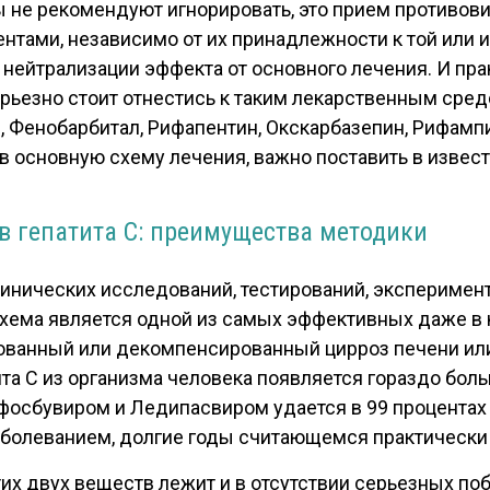
ы не рекомендуют игнорировать, это прием противо
тами, независимо от их принадлежности к той или и
 нейтрализации эффекта от основного лечения. И пра
ьезно стоит отнестись к таким лекарственным средс
, Фенобарбитал, Рифапентин, Окскарбазепин, Рифамп
 основную схему лечения, важно поставить в извест
в гепатита С: преимущества методики
инических исследований, тестирований, эксперимен
схема является одной из самых эффективных даже в 
рованный или декомпенсированный цирроз печени ил
ита С из организма человека появляется гораздо бол
фосбувиром и Ледипасвиром
удается в 99 процентах
заболеванием, долгие годы считающемся практическ
х двух веществ лежит и в отсутствии серьезных поб