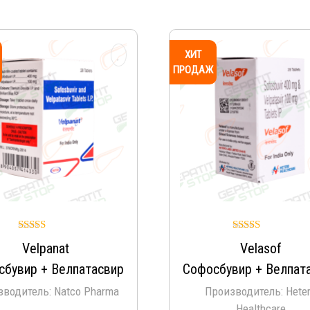
ХИТ
ПРОДАЖ
Оценка
Оценка
Velpanat
Velasof
4.96
5.00
из 5
из 5
сбувир + Велпатасвир
Софосбувир + Велпат
зводитель: Natco Pharma
Производитель: Hete
Healthcare