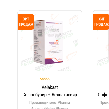
ХИТ
ХИТ
ПРОДАЖ
ПРОДАЖ
Оценка
Velakast
5.00
из 5
Софосбувир + Велпатасвир
Софо
Производитель: Pharma
Прои
Aprazer/Natco Pharma