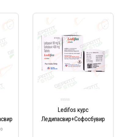
Ledifos курс
асвир
Ледипасвир+Софосбувир
ro