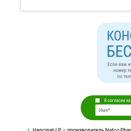
Я согласен н
Hepcinat-LP – производитель Natco Phar