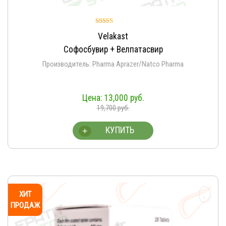
Оценка
Velakast
5.00
из 5
Софосбувир + Велпатасвир
Производитель: Pharma Aprazer/Natco Pharma
13,000
руб.
19,700
руб.
КУПИТЬ
+
ХИТ
ПРОДАЖ