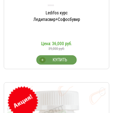
Ledifos курс
Ледипасвир+Софосбувир
36,000
руб.
39,000
руб.
КУПИТЬ
+