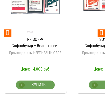


PRISOF-V
SOVIH
Софосбувир + Велпатасвир
Софосбувир +
Производитель: HEET HEALTH CARE
Производитель: H
14,000
руб.
14,
КУПИТЬ
КУ
+
+