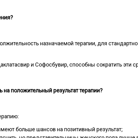
ения
?
должительность назначаемой терапии, для стандартной
аклатасвир и Софосбувир, способны сократить эти ср
ь на положительный результат терапии
?
ерапию:
меют больше шансов на позитивный результат;
ъяснить, но представительницы женского пола лучше 