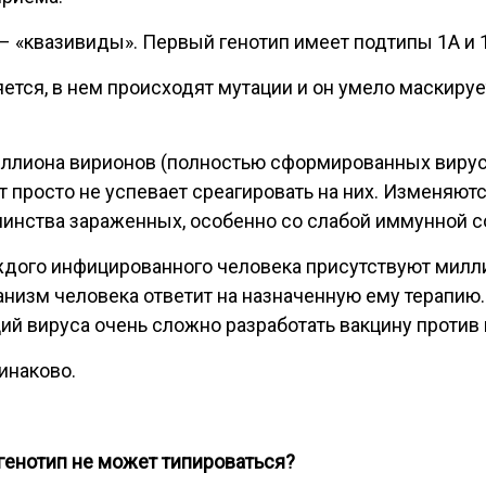
– «квазивиды». Первый генотип имеет подтипы 1А и 
яется, в нем происходят мутации и он умело маскируе
иллиона вирионов (полностью сформированных вирус
 просто не успевает среагировать на них. Изменяютс
шинства зараженных, особенно со слабой иммунной 
ждого инфицированного человека присутствуют милли
анизм человека ответит на назначенную ему терапию.
й вируса очень сложно разработать вакцину против н
инаково.
 генотип не может типироваться?